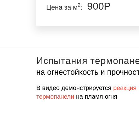
900Р
2
Цена за м
:
Испытания термопан
на огнестойкость и прочнос
В видео демонстрируется
реакция
термопанели
на пламя огня