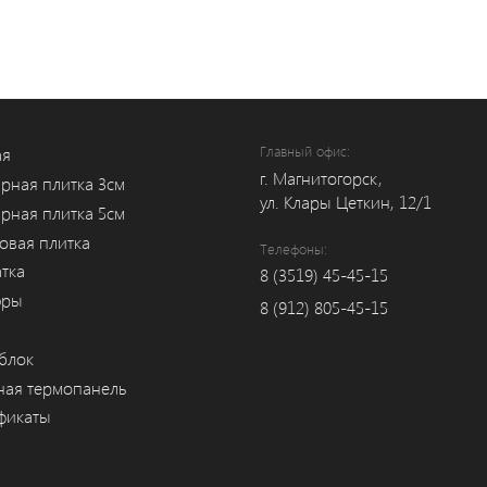
Главный офис:
ая
г. Магнитогорск,
рная плитка 3см
ул. Клары Цеткин, 12/1
рная плитка 5см
овая плитка
Телефоны:
тка
8 (3519) 45-45-15
юры
8 (912) 805-45-15
 блок
ная термопанель
фикаты