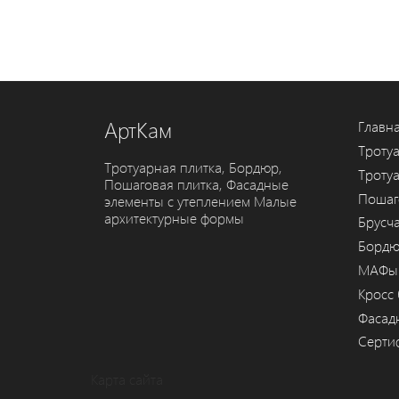
АртКам
Главн
Тротуа
Тротуарная плитка, Бордюр,
Тротуа
Пошаговая плитка, Фасадные
Пошаг
элементы с утеплением Малые
архитектурные формы
Брусча
Борд
МАФы
Кросс
Фасад
Серти
Карта сайта