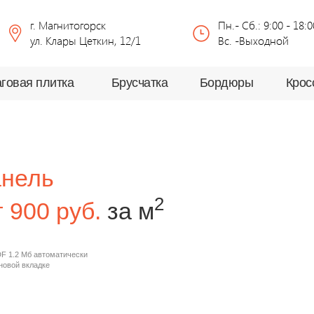
г. Магнитогорск
Пн.- Сб.: 9:00 - 18:0
ул. Клары Цеткин, 12/1
Вс. -Выходной
говая плитка
Брусчатка
Бордюры
Крос
анель
2
т 900 руб.
за м
F 1.2 Мб автоматически
 новой вкладке