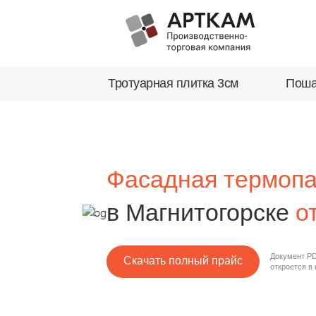
Тротуарная плитка 3см
Поша
Фасадная термоп
в Магнитогорске
о
Документ PD
Скачать полный прайс
откроется в