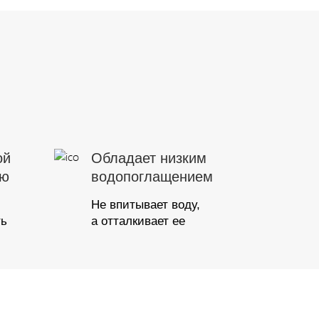
ой
Обладает низким
ью
водопоглащением
Не впитывает воду,
ть
а отталкивает ее